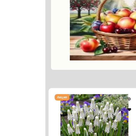
Гадючий
Акция
лук
"
Мускари
Siberian
Tiger"
(5
штук)