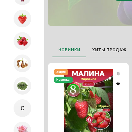
НОВИНКИ
ХИТЫ ПРОДАЖ
Малина
Акция
Маровила
комплект
Новинка!
саженцев
8
шт
+
клубника
Мурано
С