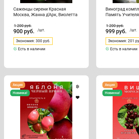
Саженцы сирени Красная
Виноград компл
Москва, Жанна д'Арк, Виолетта
Память Учителя
1 200
руб.
1 200
руб.
900
руб.
/шт.
999
руб.
/шт.
Экономия: 300 руб.
Экономия: 201 ру
Есть в наличии
Есть в наличии
Яблоня
Вишня
Акция
Акция
Чёрный
Морозовка
принц
и
Новинка!
Новинка!
и
опылитель
опылитель
Жуковская
Бребурн
2
2
саженца
саженца