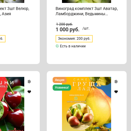
ект 3шт Велюр,
Виноград комплект 3шт Аватар,
, Азия
Ламборджини, Ведьмины
пальцы
1 200
руб.
1 000
руб.
/шт.
б.
Экономия: 200 руб.
Есть в наличии
Груша
Акция
Лада
и
Новинка!
опылитель
Чижовская
2
саженца