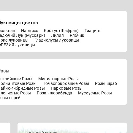
Луковицы цветов
Тюльпан
Нарцисс
Крокус (Шафран)
Гиацинт
адючий Лук (Мускари)
Лилия
Рябчик
рис луковицы
Гладиолусы луковицы
ФРЕЗИЯ луковицы
Розы
нглийские Розы
Миниатюрные Розы
Полиантовые Розы
Почвопокровные Розы
Розы шраб
айно-гибридные Розы
Парковые Розы
летистые Розы
Роза Флорибунда
Мускусные Розы
озы спрей