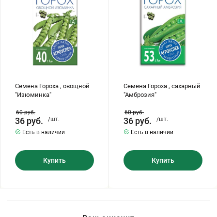
Бирючина
Шарафуга
Экзотические растения
Плющ
Декоративные саженцы
Овсяница
Комнатные растения
Семена Гороха , овощной
Семена Гороха , сахарный
"Изюминка"
"Амброзия"
Кустарники
Хвойные саженцы
60
руб.
60
руб.
36
руб.
/шт.
36
руб.
/шт.
ПАМПАСНАЯ ТРАВА
Есть в наличии
Есть в наличии
Клематис
(КОРТАДЕРИЯ)
Купить
Купить
Кизильник саженец
Глициния
Олеандр саженцы
Гвоздика саженцы