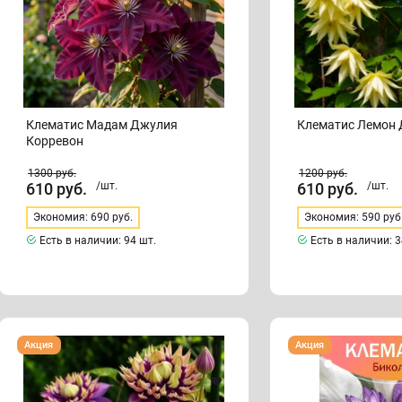
Клематис Мадам Джулия
Клематис Лемон 
Корревон
1300
руб.
1200
руб.
610
руб.
/шт.
610
руб.
/шт.
Экономия: 690 руб.
Экономия: 590 руб
Есть в наличии:
94 шт.
Есть в наличии:
3
Клематис
Клематис
Акция
Акция
Тайга
Биколор