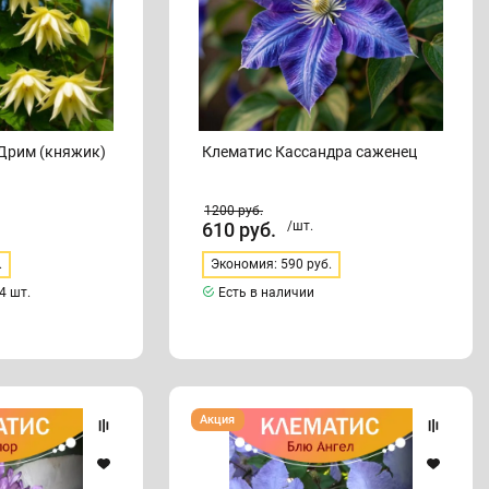
Дрим (княжик)
Клематис Кассандра саженец
1200
руб.
610
руб.
/шт.
.
Экономия: 590 руб.
4 шт.
Есть в наличии
Клематис
Акция
Блю
Ангел