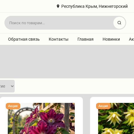
Республика Крым, Нижнегорский
Найт
Обратная связь
Контакты
Главная
Новинки
Ак
Клематис
Клематис
Акция
Акция
Мадам
Лемон
Джулия
Дрим
Корревон
(княжик)