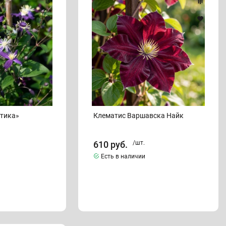
Варшавска
Найк
тика»
Клематис Варшавска Найк
610
руб.
/шт.
Есть в наличии