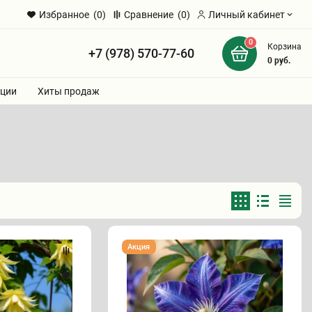
Избранное
(0)
Сравнение
(0)
Личный кабинет
0
Корзина
+7 (978) 570-77-60
и
0
руб.
ции
Хиты продаж
Клематис
Акция
Кассандра
саженец