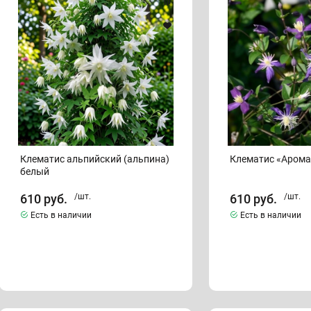
альпийский
«Ароматика»
(альпина)
белый
Клематис альпийский (альпина)
Клематис «Арома
белый
610
руб.
/шт.
610
руб.
/шт.
Есть в наличии
Есть в наличии