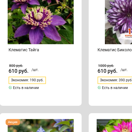
Клематис Тайга
Клематис Биколо
800
руб.
1000
руб.
610
руб.
/шт.
610
руб.
/шт.
Экономия: 190 руб.
Экономия: 390 руб
Есть в наличии
Есть в наличии
Клематис
Клематис
Акция
Блю
«Кайзер»
Эксплоужен