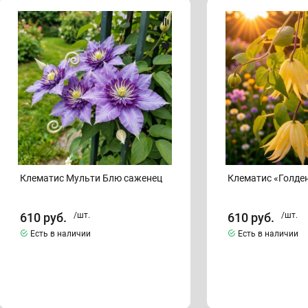
Клематис
Клематис
Мульти
«Голден
Блю
Сюрпрайз»
саженец
Клематис Мульти Блю саженец
Клематис «Голде
610
руб.
/шт.
610
руб.
/шт.
Есть в наличии
Есть в наличии