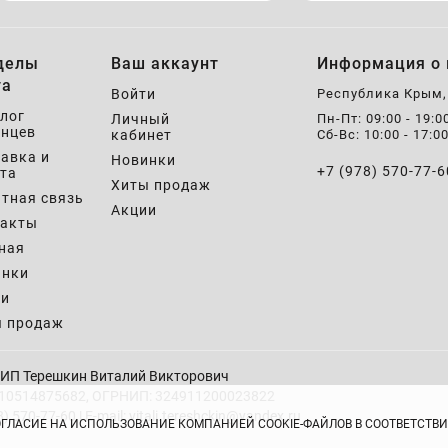
делы
Ваш аккаунт
Информация о 
та
Войти
Республика Крым
лог
Личный
Пн-Пт: 09:00 - 19:0
нцев
кабинет
Сб-Вс: 10:00 - 17:0
авка и
Новинки
+7 (978) 570-77-6
та
Хиты продаж
тная связь
Акции
такты
ная
инки
ии
ы продаж
ИП Терешкин Виталий Викторович
10514875682, ОГРНИП: 324911200023822
8) 570-77-60 | E-mail: vitali.tereshckin@yandex.ru
ОГЛАСИЕ НА ИСПОЛЬЗОВАНИЕ КОМПАНИЕЙ COOKIE-ФАЙЛОВ В СООТВЕТСТ