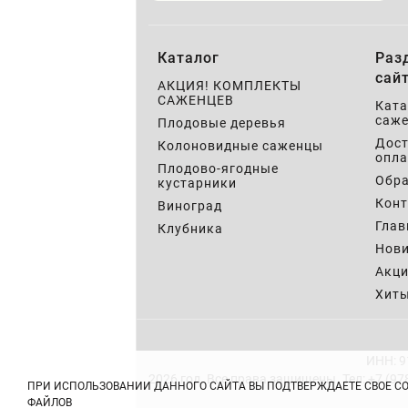
Каталог
Раз
сай
АКЦИЯ! КОМПЛЕКТЫ
САЖЕНЦЕВ
Ката
саже
Плодовые деревья
Дост
Колоновидные саженцы
опла
Плодово-ягодные
Обра
кустарники
Кон
Виноград
Глав
Клубника
Нов
Акц
Хит
ИНН: 9
2026 год. Все права защищены.
Тел: +7 (97
ПРИ ИСПОЛЬЗОВАНИИ ДАННОГО САЙТА ВЫ ПОДТВЕРЖДАЕТЕ СВОЕ С
ФАЙЛОВ