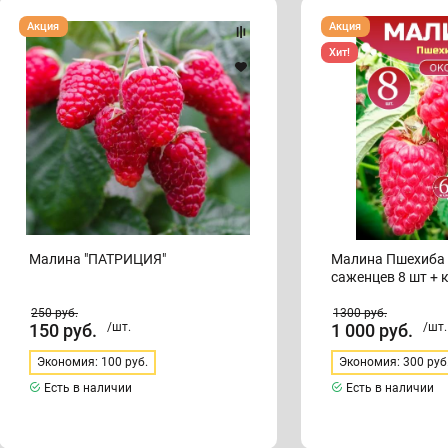
Малина
Малина
Акция
Акция
"ПАТРИЦИЯ"
Пшехиба
комплект
Хит!
саженцев
8
шт
+
клубника
Клери
Малина "ПАТРИЦИЯ"
Малина Пшехиба
саженцев 8 шт + 
250
руб.
1300
руб.
150
руб.
/шт.
1 000
руб.
/шт.
Экономия: 100 руб.
Экономия: 300 руб
Есть в наличии
Есть в наличии