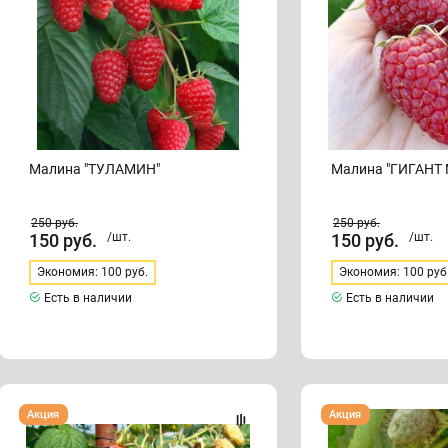
Малина "ТУЛАМИН"
Малина "ГИГАНТ
250
руб.
250
руб.
150
руб.
/шт.
150
руб.
/шт.
Экономия: 100 руб.
Экономия: 100 руб
Есть в наличии
Есть в наличии
Малина
Малина
Акция
Акция
"ГОРДОСТЬ
"ГУСАР"
РОССИИ"