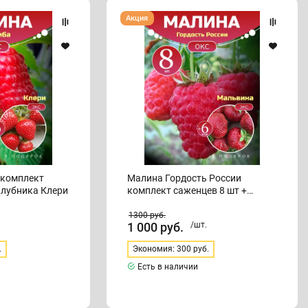
Малина
Акция
Гордость
России
комплект
саженцев
8
шт
+
клубника
Мальвина
 комплект
Малина Гордость России
клубника Клери
комплект саженцев 8 шт +
клубника Мальвина
1300
руб.
1 000
руб.
/шт.
.
Экономия: 300 руб.
Есть в наличии