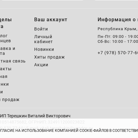
делы
Ваш аккаунт
Информация о 
та
Войти
Республика Крым
лог
Личный
Пн-Пт: 09:00 - 19:0
нцев
кабинет
Сб-Вс: 10:00 - 17:0
авка и
Новинки
+7 (978) 570-77-6
та
Хиты продаж
тная связь
Акции
такты
ная
инки
ии
ы продаж
ИП Терешкин Виталий Викторович
10514875682, ОГРНИП: 324911200023822
8) 570-77-60 | E-mail: vitali.tereshckin@yandex.ru
ОГЛАСИЕ НА ИСПОЛЬЗОВАНИЕ КОМПАНИЕЙ COOKIE-ФАЙЛОВ В СООТВЕТСТ