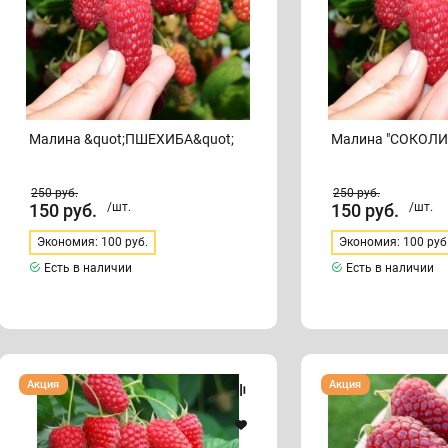
Малина &quot;ПШЕХИБА&quot;
Малина "СОКОЛИ
250
руб.
250
руб.
150
руб.
/шт.
150
руб.
/шт.
Экономия: 100 руб.
Экономия: 100 руб
Есть в наличии
Есть в наличии
Малина
Малина
Акция
Акция
"ТУЛАМИН"
"ГИГАНТ
МОСКОВСКИЙ"