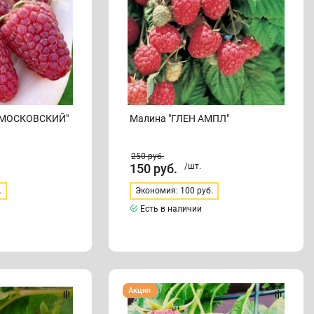
 МОСКОВСКИЙ"
Малина "ГЛЕН АМПЛ"
250
руб.
150
руб.
/шт.
.
Экономия: 100 руб.
Есть в наличии
Малина
Акция
"КРАСА
РОССИИ"