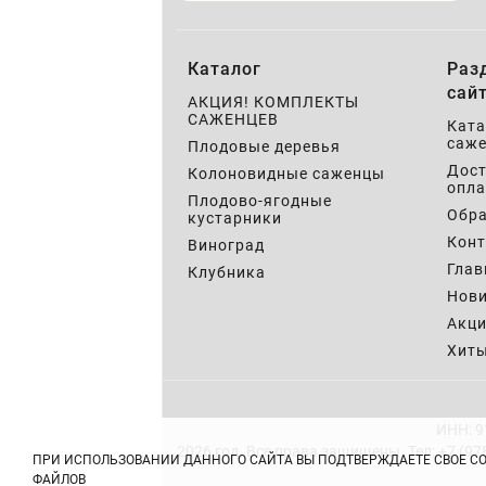
Каталог
Раз
сай
АКЦИЯ! КОМПЛЕКТЫ
САЖЕНЦЕВ
Ката
саже
Плодовые деревья
Дост
Колоновидные саженцы
опла
Плодово-ягодные
Обра
кустарники
Кон
Виноград
Глав
Клубника
Нов
Акц
Хит
ИНН: 9
2026 год. Все права защищены.
Тел: +7 (97
ПРИ ИСПОЛЬЗОВАНИИ ДАННОГО САЙТА ВЫ ПОДТВЕРЖДАЕТЕ СВОЕ С
ФАЙЛОВ