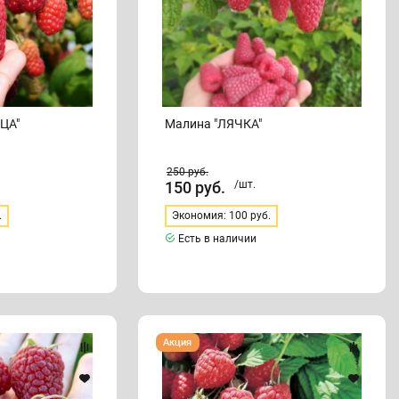
ЦА"
Малина "ЛЯЧКА"
250
руб.
150
руб.
/шт.
.
Экономия: 100 руб.
Есть в наличии
Малина
Акция
"ГЛЕН
АМПЛ"