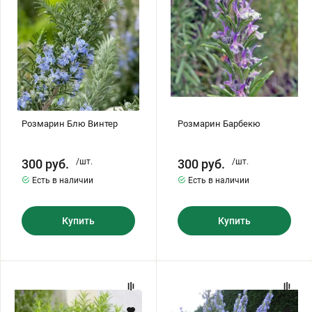
Бирючина
Шарафуга
Экзотические растения
Плющ
Декоративные саженцы
Овсяница
Комнатные растения
Розмарин Блю Винтер
Розмарин Барбекю
Кустарники
Хвойные саженцы
300
руб.
/шт.
300
руб.
/шт.
Есть в наличии
Есть в наличии
ПАМПАСНАЯ ТРАВА
Клематис
(КОРТАДЕРИЯ)
Купить
Купить
Кизильник саженец
Глициния
Розмарин
Розмарин
Олеандр саженцы
Гвоздика саженцы
Росинка
Блю
Лагун