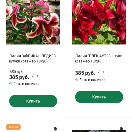
штуки
штуки
(размер
(размер
Хризантемы саженцы
18/20)
18/20)
Зелень и пряные травы
Лилия "АФРИКАН ЛЕДИ" 3
Лилия "БЛЕК АУТ" 3 штуки
штуки (размер 18/20)
(размер 18/20)
650
руб.
385
руб.
/шт.
385
руб.
/шт.
Есть в наличии
Есть в наличии
Купить
Купить
Лилия
Лилия
Акция
"БЛЕК
"БРАЙТ