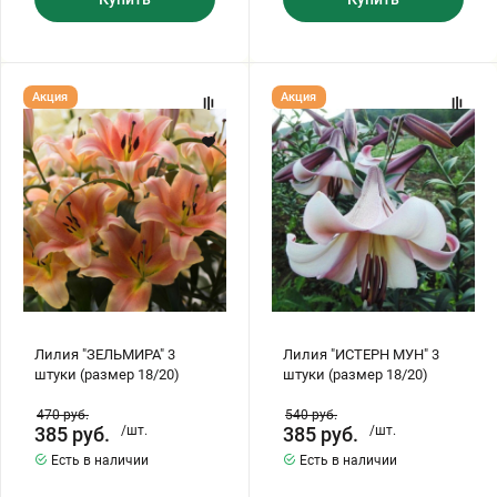
Лилия
Лилия
Акция
Акция
"ЗЕЛЬМИРА"
"ИСТЕРН
3
МУН"
штуки
3
(размер
штуки
18/20)
(размер
18/20)
Лилия "ЗЕЛЬМИРА" 3
Лилия "ИСТЕРН МУН" 3
штуки (размер 18/20)
штуки (размер 18/20)
470
руб.
540
руб.
385
руб.
/шт.
385
руб.
/шт.
Есть в наличии
Есть в наличии