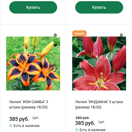
Купить
Купить
Лилия
Лилия
Акция
"ИЗИ
"ИНДИАНА"
САМБА"
3
3
штуки
штуки
(размер
(размер
18/20)
18/20)
Лилия "ИЗИ САМБА" 3
Лилия "ИНДИАНА" 3 штуки
штуки (размер 18/20)
(размер 18/20)
385
руб.
/шт.
680
руб.
385
руб.
/шт.
Есть в наличии
Есть в наличии