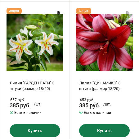
Лилия
Лилия
Акция
Акция
"ГАРДЕН
"ДИНАМИКС"
ПАТИ"
3
3
штуки
штуки
(размер
(размер
18/20)
18/20)
Лилия "ГАРДЕН ПАТИ" 3
Лилия "ДИНАМИКС" 3
штуки (размер 18/20)
штуки (размер 18/20)
657
руб.
453
руб.
385
руб.
/шт.
385
руб.
/шт.
Есть в наличии
Есть в наличии
Купить
Купить