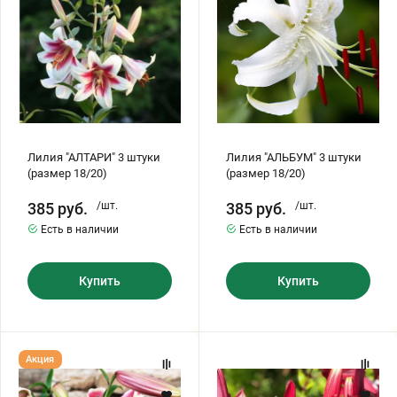
18/20)
18/20)
Бирючина
Шарафуга
Экзотические растения
Плющ
Декоративные саженцы
Овсяница
Комнатные растения
Лилия "АЛТАРИ" 3 штуки
Лилия "АЛЬБУМ" 3 штуки
(размер 18/20)
(размер 18/20)
Кустарники
Хвойные саженцы
385
руб.
/шт.
385
руб.
/шт.
Есть в наличии
Есть в наличии
ПАМПАСНАЯ ТРАВА
Клематис
(КОРТАДЕРИЯ)
Купить
Купить
Кизильник саженец
Глициния
Лилия
Лилия
Акция
Олеандр саженцы
Гвоздика саженцы
"АФРИКАН
"БЛЕК
ЛЕДИ"
АУТ"
3
3