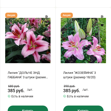
Лилия
Лилия
Акция
Акция
"ДОЛЬЧЕ
"ЖОЗЕФИНА"
ЭНД
3
ГАББАНА"
штуки
3
(размер
штуки
18/20)
(размер
18/20)
Лилия "ДОЛЬЧЕ ЭНД
Лилия "ЖОЗЕФИНА" 3
ГАББАНА" 3 штуки (размер
штуки (размер 18/20)
18/20)
680
руб.
390
руб.
385
руб.
/шт.
385
руб.
/шт.
Есть в наличии
Есть в наличии
Купить
Купить