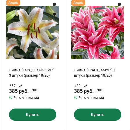
Лилия
Лилия
Акция
Акция
"ГАРДЕН
"ГРАНД
ЭФФЕЙР"
АМУР"
3
3
штуки
штуки
(размер
(размер
18/20)
18/20)
Лилия "ГАРДЕН ЭФФЕЙР"
Лилия "ГРАНД АМУР" 3
3 штуки (размер 18/20)
штуки (размер 18/20)
657
руб.
489
руб.
385
руб.
/шт.
385
руб.
/шт.
Есть в наличии
Есть в наличии
Купить
Купить