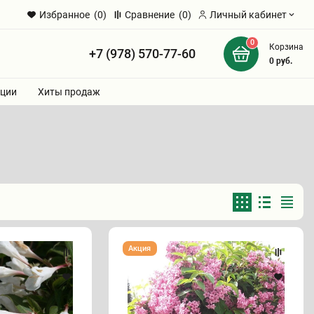
Избранное
(0)
Сравнение
(0)
Личный кабинет
0
Корзина
+7 (978) 570-77-60
и
0
руб.
ции
Хиты продаж
Вейгела
Акция
"БУКЕТ
РОУЗ"