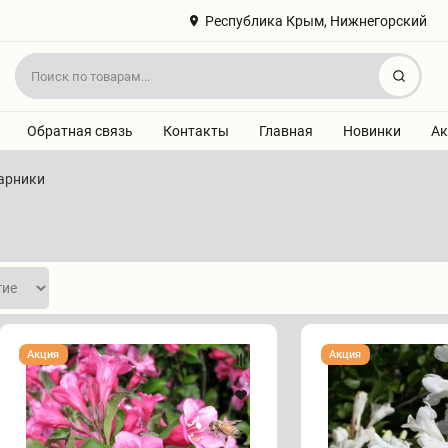
Республика Крым, Нижнегорский
Найт
Обратная связь
Контакты
Главная
Новинки
Ак
арники
ВЕЙГЕЛА
Вейгела
Акция
Акция
"МИНУЭТ"
"БЛЭК
ЭНД
ВАЙТ"