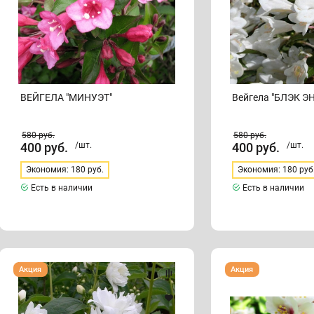
ВЕЙГЕЛА "МИНУЭТ"
Вейгела "БЛЭК Э
580
руб.
580
руб.
400
руб.
/шт.
400
руб.
/шт.
Экономия: 180 руб.
Экономия: 180 руб
Есть в наличии
Есть в наличии
Жасмин
Жасмин
Акция
Акция
"БЕЛАЯ
«Биколор»
ДАМА"