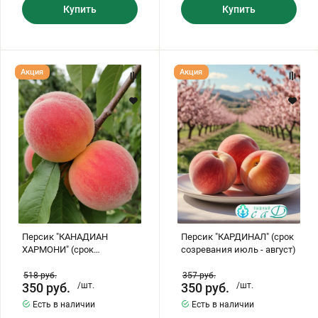
Купить
Купить
Персик
Персик
Акция
Акция
"КАНАДИАН
"КАРДИНАЛ"
ХАРМОНИ"
(срок
(срок
созревания
созревания
июль
конец
-
августа)
август)
Персик "КАНАДИАН
Персик "КАРДИНАЛ" (срок
ХАРМОНИ" (срок
созревания июль - август)
созревания конец
августа)
518
руб.
357
руб.
350
руб.
/шт.
350
руб.
/шт.
Есть в наличии
Есть в наличии