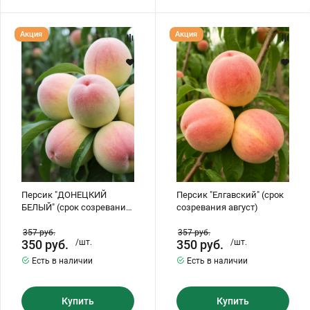
Персик
Персик
Акция
Акция
"ДОНЕЦКИЙ
"Елгавский"
БЕЛЫЙ"
(срок
(срок
созревания
созревания
август)
-
август)
Персик "ДОНЕЦКИЙ
Персик "Елгавский" (срок
БЕЛЫЙ" (срок созревания
созревания август)
- август)
357
руб.
357
руб.
350
руб.
/шт.
350
руб.
/шт.
Есть в наличии
Есть в наличии
Купить
Купить