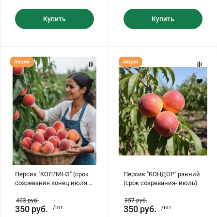
Купить
Купить
Персик
Персик
Акция
Акция
"КОЛЛИНЗ"
"КОНДОР"
(срок
ранний
созревания
(срок
конец
созревания-
июля
июль)
-
август)
Персик "КОЛЛИНЗ" (срок
Персик "КОНДОР" ранний
созревания конец июля -
(срок созревания- июль)
август)
403
руб.
357
руб.
350
руб.
/шт.
350
руб.
/шт.