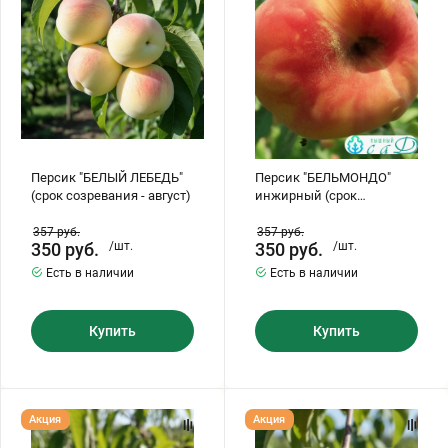
-
-
Бирючина
Шарафуга
Экзотические растения
август)
август)
Плющ
Декоративные саженцы
Овсяница
Комнатные растения
Персик "БЕЛЫЙ ЛЕБЕДЬ"
Персик "БЕЛЬМОНДО"
(срок созревания - август)
инжирный (срок
Кустарники
Хвойные саженцы
созревания - август)
357
руб.
357
руб.
350
руб.
/шт.
350
руб.
/шт.
ПАМПАСНАЯ ТРАВА
Есть в наличии
Есть в наличии
Клематис
(КОРТАДЕРИЯ)
Купить
Купить
Кизильник саженец
Глициния
Олеандр саженцы
Гвоздика саженцы
Персик
Персик
Акция
Акция
"БИГ
"ВАЙН
ХАНИ"
ГОЛД"