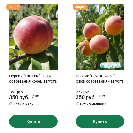
Персик
Персик
Акция
Акция
"ГЛОРИЯ"
"ГРИНСБОРО"
"
(срок
срок
созревания
созревания
-
конец
август)
августа
Персик "ГЛОРИЯ" " срок
Персик "ГРИНСБОРО"
созревания конец августа
(срок созревания - август)
357
руб.
357
руб.
350
руб.
/шт.
350
руб.
/шт.
Есть в наличии
Есть в наличии
Купить
Купить