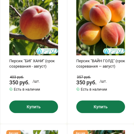
(срок
(срок
созревания
созревания
Хризантемы саженцы
-
—
август)
август)
Зелень и пряные травы
Персик "БИГ ХАНИ" (срок
Персик "ВАЙН ГОЛД" (срок
созревания - август)
созревания — август)
403
руб.
357
руб.
350
руб.
/шт.
350
руб.
/шт.
Есть в наличии
Есть в наличии
Купить
Купить
Персик
Персик
Акция
Акция