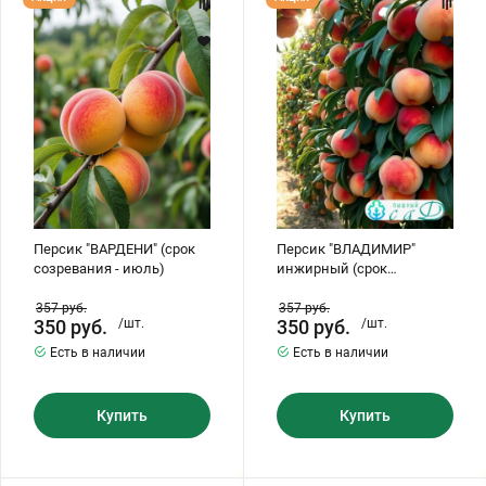
"ВАРДЕНИ"
"ВЛАДИМИР"
(срок
инжирный
созревания
(срок
-
созревания
июль)
август)
Персик "ВАРДЕНИ" (срок
Персик "ВЛАДИМИР"
созревания - июль)
инжирный (срок
созревания август)
357
руб.
357
руб.
350
руб.
/шт.
350
руб.
/шт.
Есть в наличии
Есть в наличии
Купить
Купить