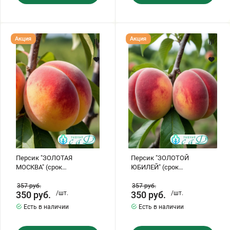
Персик
Персик
Акция
Акция
"ЗОЛОТАЯ
"ЗОЛОТОЙ
МОСКВА"
ЮБИЛЕЙ"
(срок
(срок
созревания
созревания
-
август)
август)
Персик "ЗОЛОТАЯ
Персик "ЗОЛОТОЙ
МОСКВА" (срок
ЮБИЛЕЙ" (срок
созревания - август)
созревания август)
357
руб.
357
руб.
350
руб.
/шт.
350
руб.
/шт.
Есть в наличии
Есть в наличии