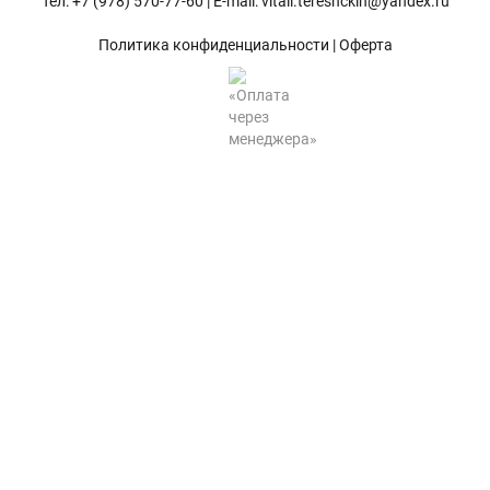
Тел: +7 (978) 570-77-60 | E-mail: vitali.tereshckin@yandex.ru
Хризантемы саженцы
Политика конфиденциальности
|
Оферта
Зелень и пряные травы