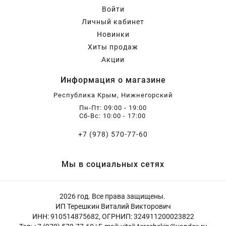
Бирючина
Шарафуга
Экзотические растения
Войти
Личный кабинет
Новинки
Плющ
Декоративные саженцы
Хиты продаж
Акции
Овсяница
Комнатные растения
Информация о магазине
Республика Крым, Нижнегорский
Кустарники
Хвойные саженцы
Пн-Пт: 09:00 - 19:00
Сб-Вс: 10:00 - 17:00
+7 (978) 570-77-60
ПАМПАСНАЯ ТРАВА
Клематис
(КОРТАДЕРИЯ)
Мы в социальных сетях
Кизильник саженец
Глициния
2026 год. Все права защищены.
ИП Терешкин Виталий Викторович
Олеандр саженцы
Гвоздика саженцы
ИНН: 910514875682, ОГРНИП: 324911200023822