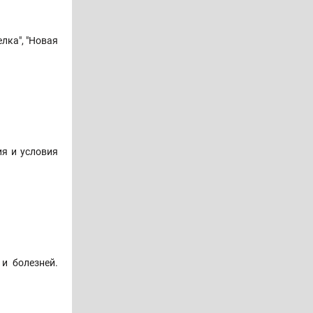
лка", "Новая
ия и условия
и болезней.