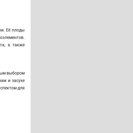
ри. Её плоды
оэлементов.
та, а также
ьным выбором
зам и засухе
аспектом для