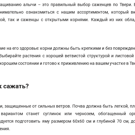
ращиванию алычи – это правильный выбор саженцев по Твери. 
нимательно ознакомиться с нашим ассортиментом, который в
мой, так и саженцы с открытыми корнями. Каждый из них обла
е на его здоровье: корни должны быть крепкими и без повреждени
ыбирайте растения с хорошей ветвистой структурой и листовой
в хорошем состоянии и готово к приживлению на вашем участке в Тв
к сажать?
и, защищенные от сильных ветров. Почва должна быть легкой, п
вариантом станет суглинок или чернозем, обогащенный ор
дуется подготовить яму размером 60x60 см и глубиной 70 см, д
ения.