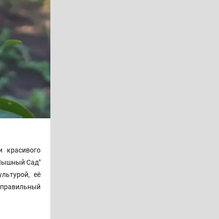
и красивого
"Пышный Сад"
льтурой, её
 правильный