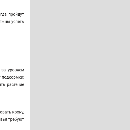
гда пройдут
олжны успеть
 за уровнем
т подкормки:
ить растение
овать крону,
евья требуют