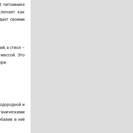
В питомнике
ключает как
дает своими
й, а ствол –
 массой. Это
ери.
лодородной и
ганическими
обавив в неё