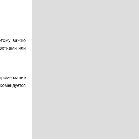
этому важно
 ветками или
промерзание
комендуется