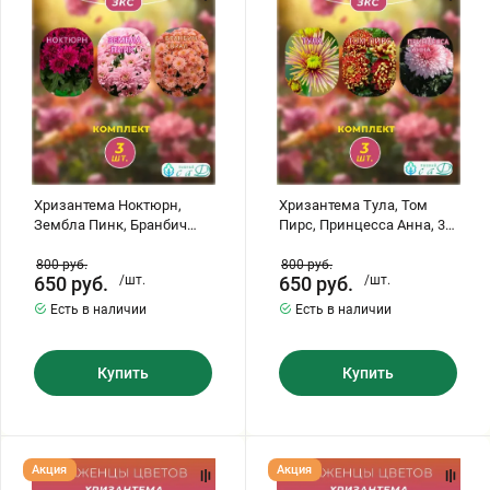
Бранбич
Принцесса
Корал,
Анна,
3
3
шт
шт
Хризантема Ноктюрн,
Хризантема Тула, Том
Зембла Пинк, Бранбич
Пирс, Принцесса Анна, 3
Корал, 3 шт
шт
800
руб.
800
руб.
650
руб.
/шт.
650
руб.
/шт.
Есть в наличии
Есть в наличии
Купить
Купить
Хризантема
Хризантема
Акция
Акция
Момоко,
Код