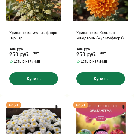
Хризантема мультифлора
Хризантема Кельвин
Гир Гар
Мандарин (мультифлора)
400
руб.
400
руб.
250
руб.
/шт.
250
руб.
/шт.
Есть в наличии
Есть в наличии
Купить
Купить
Хризантема
Хризантема
Акция
Акция
Эльф
Бакарди,
белый
Розовый
(мультифлора)
Фламинго,
Алые
Паруса,
3
шт