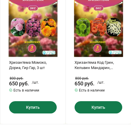
Дориа,
Грин,
Гир
Кельвин
Гар,
Мандарин,
3
Белый
шт
Помпон,
3
шт
Хризантема Момоко,
Хризантема Код Грин,
Дориа, Гир Гар, 3 шт
Кельвин Мандарин,
Белый Помпон, 3 шт
800
руб.
800
руб.
650
руб.
/шт.
650
руб.
/шт.
Есть в наличии
Есть в наличии
Купить
Купить