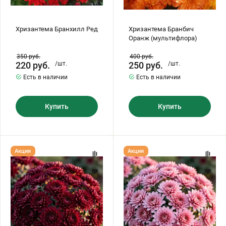
Хризантема Бранхилл Ред
Хризантема Бранбич
Оранж (мультифлора)
350
руб.
400
руб.
220
руб.
/шт.
250
руб.
/шт.
Есть в наличии
Есть в наличии
Купить
Купить
Хризантема
Хризантема
Акция
Акция
Ноктюрн
Дориа
(МУЛЬТИФЛОРА)
Пинк
(мультифлора)