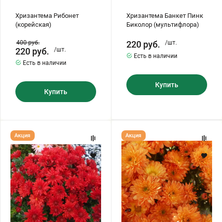
Хризантемы саженцы
Хризантема Рибонет
Хризантема Банкет Пинк
(корейская)
Биколор (мультифлора)
400
руб.
220
руб.
/шт.
Зелень и пряные травы
220
руб.
/шт.
Есть в наличии
Есть в наличии
Купить
Купить
Хризантема
Хризантема
Акция
Акция
Бранхилл
Бранбич
Ред
Оранж
(мультифлора)