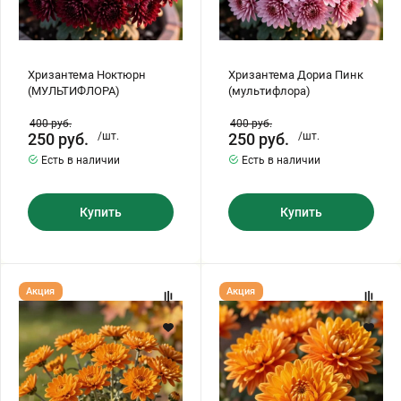
Хризантема Ноктюрн
Хризантема Дориа Пинк
(МУЛЬТИФЛОРА)
(мультифлора)
400
руб.
400
руб.
250
руб.
/шт.
250
руб.
/шт.
Есть в наличии
Есть в наличии
Купить
Купить
Хризантема
Хризантема
Акция
Акция
мультифлора
Кельвин
Гир
Мандарин
Гар
(мультифлора)