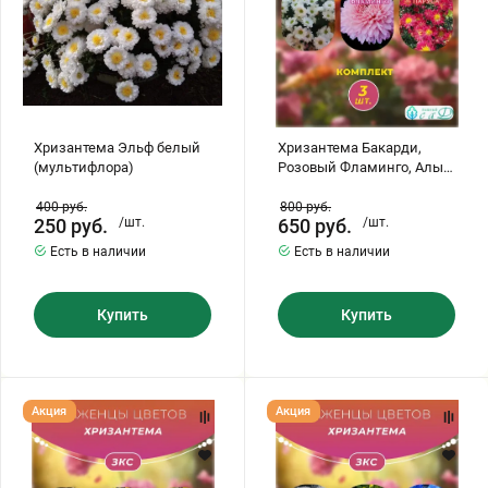
Хризантема Эльф белый
Хризантема Бакарди,
(мультифлора)
Розовый Фламинго, Алые
Паруса, 3 шт
400
руб.
800
руб.
250
руб.
/шт.
650
руб.
/шт.
Есть в наличии
Есть в наличии
Купить
Купить
Хризантема
Хризантема
Акция
Акция
Арлекин,
Рибонет,
Элен
Резидент,
Вайт,
Блю
Филин
Дрим,
Грин,
3