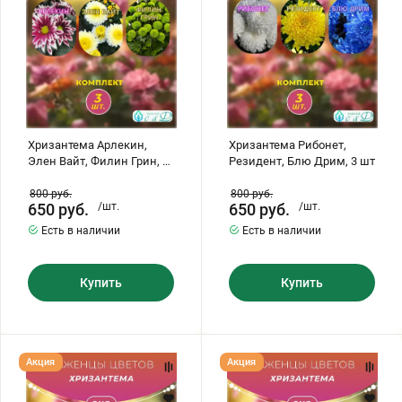
3
шт
шт
Хризантема Арлекин,
Хризантема Рибонет,
Элен Вайт, Филин Грин, 3
Резидент, Блю Дрим, 3 шт
шт
800
руб.
800
руб.
650
руб.
/шт.
650
руб.
/шт.
Есть в наличии
Есть в наличии
Купить
Купить
Хризантема
Хризантема
Акция
Акция
Ноктюрн,
Тула,
Зембла
Том
Пинк,
Пирс,