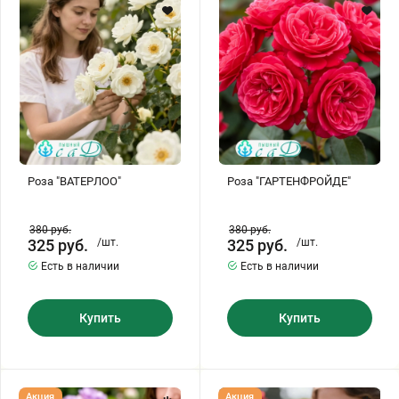
Хризантемы саженцы
Зелень и пряные травы
Роза "ВАТЕРЛОО"
Роза "ГАРТЕНФРОЙДЕ"
380
руб.
380
руб.
325
руб.
/шт.
325
руб.
/шт.
Есть в наличии
Есть в наличии
Купить
Купить
Роза
Роза
Акция
Акция