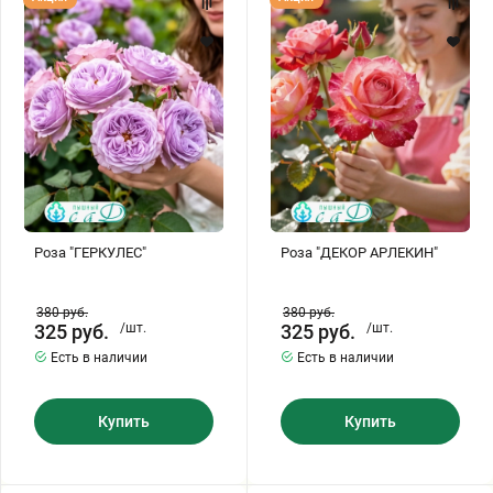
"ГЕРКУЛЕС"
"ДЕКОР
АРЛЕКИН"
Роза "ГЕРКУЛЕС"
Роза "ДЕКОР АРЛЕКИН"
380
руб.
380
руб.
325
руб.
/шт.
325
руб.
/шт.
Есть в наличии
Есть в наличии
Купить
Купить