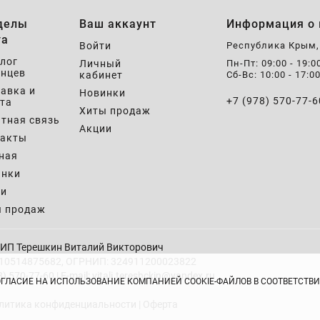
делы
Ваш аккаунт
Информация о 
та
Войти
Республика Крым
лог
Личный
Пн-Пт: 09:00 - 19:0
нцев
кабинет
Сб-Вс: 10:00 - 17:0
авка и
Новинки
+7 (978) 570-77-6
та
Хиты продаж
тная связь
Акции
такты
ная
инки
ии
ы продаж
ИП Терешкин Виталий Викторович
10514875682, ОГРНИП: 324911200023822
8) 570-77-60 | E-mail: vitali.tereshckin@yandex.ru
ОГЛАСИЕ НА ИСПОЛЬЗОВАНИЕ КОМПАНИЕЙ COOKIE-ФАЙЛОВ В СООТВЕТСТ
литика конфиденциальности
|
Оферта