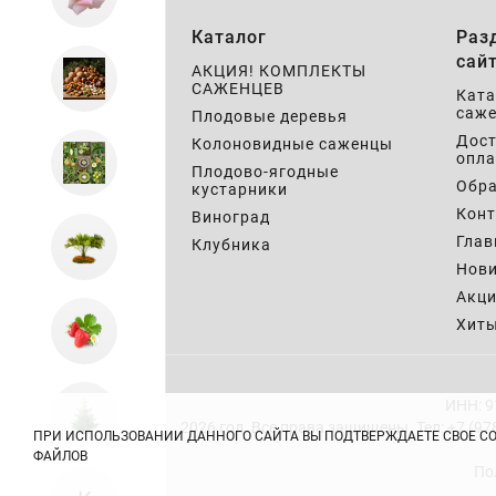
Каталог
Раз
сай
АКЦИЯ! КОМПЛЕКТЫ
САЖЕНЦЕВ
Ката
саже
Плодовые деревья
Дост
Колоновидные саженцы
опла
Плодово-ягодные
Обра
кустарники
Кон
Виноград
Глав
Клубника
Нов
Акц
Хит
ИНН: 9
2026 год. Все права защищены.
Тел: +7 (97
ПРИ ИСПОЛЬЗОВАНИИ ДАННОГО САЙТА ВЫ ПОДТВЕРЖДАЕТЕ СВОЕ С
ФАЙЛОВ
По