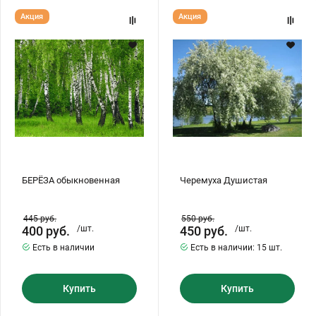
БЕРЁЗА
Черемуха
Акция
Акция
обыкновенная
Душистая
БЕРЁЗА обыкновенная
Черемуха Душистая
445
руб.
550
руб.
400
руб.
/шт.
450
руб.
/шт.
Есть в наличии
Есть в наличии:
15 шт.
Купить
Купить