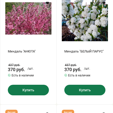
Хризантемы саженцы
Зелень и пряные травы
Миндаль "АНЮТА"
Миндаль "БЕЛЫЙ ПАРУС"
437
руб.
437
руб.
370
руб.
/шт.
370
руб.
/шт.
Есть в наличии
Есть в наличии
Купить
Купить
Слива
РЯБИНА
Акция
Акция