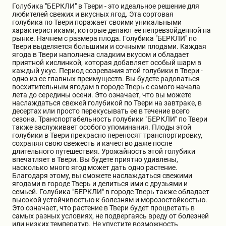
Голубика "БЕРКЛИ" в Твери - это идеальное решение для
Бирючина
Шарафуга
Экзотические растения
любителей свежих и вкусных ягод. Эта сортовая
голубика по Твери поражает своими уникальными
характеристиками, которые делают ее непревзойденной на
рынке. Начнем с размера плода. Голубика "БЕРКЛИ" по
Плющ
Декоративные саженцы
Твери выделяется большими и сочными плодами. Каждая
ягода в Твери наполнена сладким вкусом и обладает
приятной кислинкой, которая добавляет особый шарм в
каждый укус. Период созревания этой голубики в Твери -
Овсяница
Комнатные растения
одно из ее главных преимуществ. Вы будете радоваться
восхитительным ягодам в городе Тверь с самого начала
лета до середины осени. Это означает, что вы можете
наслаждаться свежей голубикой по Твери на завтраке, в
Кустарники
Хвойные саженцы
десертах или просто перекусывать ее в течение всего
сезона. Транспортабельность голубики "БЕРКЛИ" по Твери
также заслуживает особого упоминания. Плоды этой
голубики в Твери прекрасно переносят транспортировку,
ПАМПАСНАЯ ТРАВА
Клематис
сохраняя свою свежесть и качество даже после
(КОРТАДЕРИЯ)
длительного путешествия. Урожайность этой голубики
впечатляет в Твери. Вы будете приятно удивлены,
насколько много ягод может дать одно растение.
Кизильник саженец
Глициния
Благодаря этому, вы сможете наслаждаться свежими
ягодами в городе Тверь и делиться ими с друзьями и
семьей. Голубика "БЕРКЛИ" в городе Тверь также обладает
высокой устойчивостью к болезням и морозостойкостью.
Олеандр саженцы
Гвоздика саженцы
Это означает, что растение в Твери будет процветать в
самых разных условиях, не подвергаясь вреду от болезней
или низких температур. Не упустите возможность