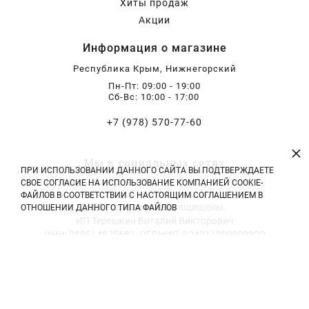
Хиты продаж
Акции
Информация о магазине
Республика Крым, Нижнегорский
Пн-Пт: 09:00 - 19:00
Сб-Вс: 10:00 - 17:00
+7 (978) 570-77-60
×
Мы в социальных сетях
ПРИ ИСПОЛЬЗОВАНИИ ДАННОГО САЙТА ВЫ ПОДТВЕРЖДАЕТЕ
СВОЕ СОГЛАСИЕ НА ИСПОЛЬЗОВАНИЕ КОМПАНИЕЙ COOKIE-
ФАЙЛОВ В СООТВЕТСТВИИ С НАСТОЯЩИМ СОГЛАШЕНИЕМ В
2026 год. Все права защищены.
ОТНОШЕНИИ ДАННОГО ТИПА ФАЙЛОВ
ИП Терешкин Виталий Викторович
ИНН: 910514875682, ОГРНИП: 324911200023822
Тел: +7 (978) 570-77-60 | E-mail: vitali.tereshckin@yandex.ru
Политика конфиденциальности
|
Оферта