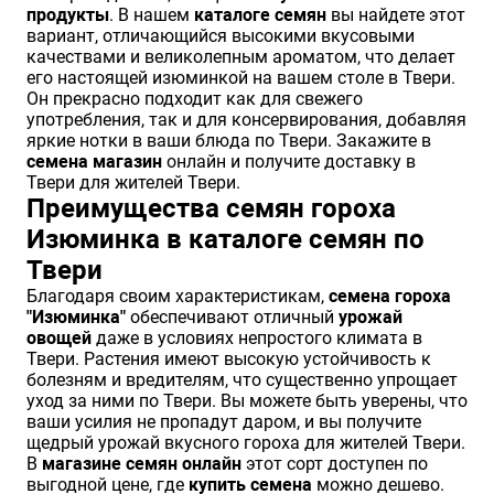
продукты
. В нашем
каталоге семян
вы найдете этот
Хризантемы саженцы
вариант, отличающийся высокими вкусовыми
качествами и великолепным ароматом, что делает
его настоящей изюминкой на вашем столе в Твери.
Он прекрасно подходит как для свежего
Зелень и пряные травы
употребления, так и для консервирования, добавляя
яркие нотки в ваши блюда по Твери. Закажите в
семена магазин
онлайн и получите доставку в
Твери для жителей Твери.
Преимущества семян гороха
Изюминка в каталоге семян по
Твери
Благодаря своим характеристикам,
семена гороха
"Изюминка"
обеспечивают отличный
урожай
овощей
даже в условиях непростого климата в
Твери. Растения имеют высокую устойчивость к
болезням и вредителям, что существенно упрощает
уход за ними по Твери. Вы можете быть уверены, что
ваши усилия не пропадут даром, и вы получите
щедрый урожай вкусного гороха для жителей Твери.
В
магазине семян онлайн
этот сорт доступен по
выгодной цене, где
купить семена
можно дешево.