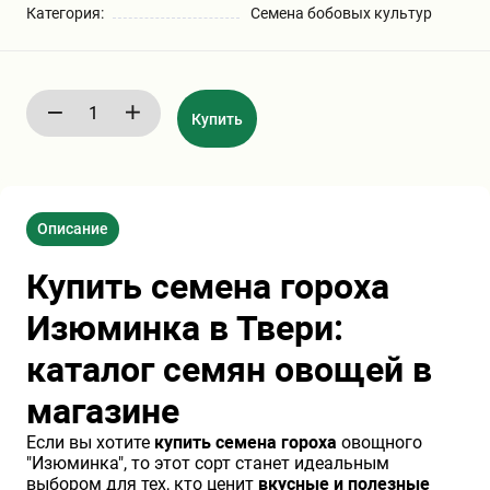
Категория:
Семена бобовых культур
Бирючина
Шарафуга
Экзотические растения
Плющ
Декоративные саженцы
Купить
Овсяница
Комнатные растения
Описание
Кустарники
Хвойные саженцы
Купить семена гороха
ПАМПАСНАЯ ТРАВА
Клематис
(КОРТАДЕРИЯ)
Изюминка в Твери:
каталог семян овощей в
Кизильник саженец
Глициния
магазине
Если вы хотите
купить семена гороха
овощного
Олеандр саженцы
Гвоздика саженцы
"Изюминка", то этот сорт станет идеальным
выбором для тех, кто ценит
вкусные и полезные