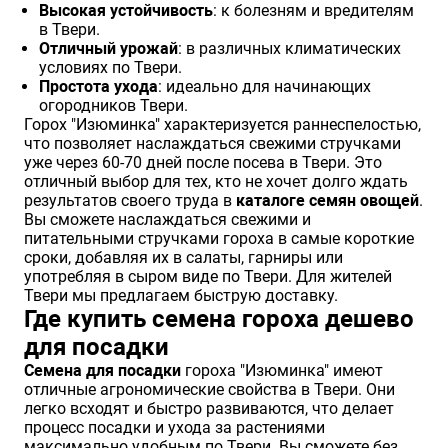
Высокая устойчивость
: к болезням и вредителям
в Твери.
Отличный урожай
: в различных климатических
условиях по Твери.
Простота ухода
: идеально для начинающих
огородников Твери.
Горох "Изюминка" характеризуется раннеспелостью,
что позволяет наслаждаться свежими стручками
уже через 60-70 дней после посева в Твери. Это
отличный выбор для тех, кто не хочет долго ждать
результатов своего труда в
каталоге семян овощей
.
Вы сможете наслаждаться свежими и
питательными стручками гороха в самые короткие
сроки, добавляя их в салаты, гарниры или
употребляя в сыром виде по Твери. Для жителей
Твери мы предлагаем быструю доставку.
Где купить семена гороха дешево
для посадки
Семена для посадки
гороха "Изюминка" имеют
отличные агрономические свойства в Твери. Они
легко всходят и быстро развиваются, что делает
процесс посадки и ухода за растениями
максимально удобным по Твери. Вы сможете без