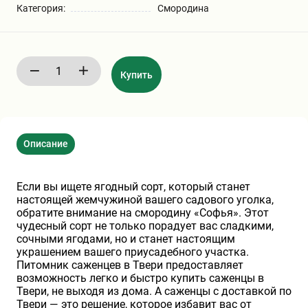
Категория:
Смородина
Бирючина
Шарафуга
Экзотические растения
Плющ
Декоративные саженцы
Купить
Овсяница
Комнатные растения
Описание
Кустарники
Хвойные саженцы
Если вы ищете ягодный сорт, который станет
ПАМПАСНАЯ ТРАВА
Клематис
(КОРТАДЕРИЯ)
настоящей жемчужиной вашего садового уголка,
обратите внимание на смородину «Софья». Этот
чудесный сорт не только порадует вас сладкими,
Кизильник саженец
Глициния
сочными ягодами, но и станет настоящим
украшением вашего приусадебного участка.
Питомник саженцев в Твери предоставляет
возможность легко и быстро купить саженцы в
Олеандр саженцы
Гвоздика саженцы
Твери, не выходя из дома. А саженцы с доставкой по
Твери — это решение, которое избавит вас от