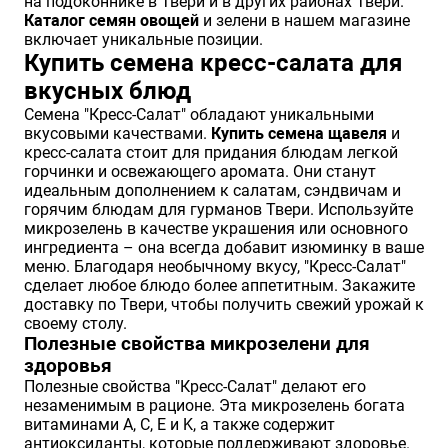
на подоконнике в Твери и в других районах Твери.
Каталог семян овощей
и зелени в нашем магазине
включает уникальные позиции.
Купить семена кресс-салата для
вкусных блюд
Семена "Кресс-Салат" обладают уникальными
вкусовыми качествами.
Купить семена щавеля
и
кресс-салата стоит для придания блюдам легкой
горчинки и освежающего аромата. Они станут
идеальным дополнением к салатам, сэндвичам и
горячим блюдам для гурманов Твери. Используйте
микрозелень в качестве украшения или основного
ингредиента – она всегда добавит изюминку в ваше
меню. Благодаря необычному вкусу, "Кресс-Салат"
сделает любое блюдо более аппетитным. Закажите
доставку по Твери, чтобы получить свежий урожай к
своему столу.
Полезные свойства микрозелени для
здоровья
Полезные свойства "Кресс-Салат" делают его
незаменимым в рационе. Эта микрозелень богата
витаминами A, C, E и K, а также содержит
антиоксиданты, которые поддерживают здоровье.