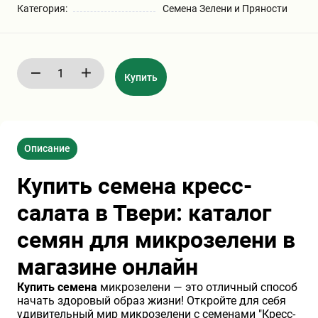
Категория:
Семена Зелени и Пряности
Бирючина
Шарафуга
Экзотические растения
Плющ
Декоративные саженцы
Купить
Овсяница
Комнатные растения
Описание
Кустарники
Хвойные саженцы
Купить семена кресс-
ПАМПАСНАЯ ТРАВА
Клематис
(КОРТАДЕРИЯ)
салата в Твери: каталог
семян для микрозелени в
Кизильник саженец
Глициния
магазине онлайн
Купить семена
микрозелени — это отличный способ
Олеандр саженцы
Гвоздика саженцы
начать здоровый образ жизни! Откройте для себя
удивительный мир микрозелени с семенами "Кресс-