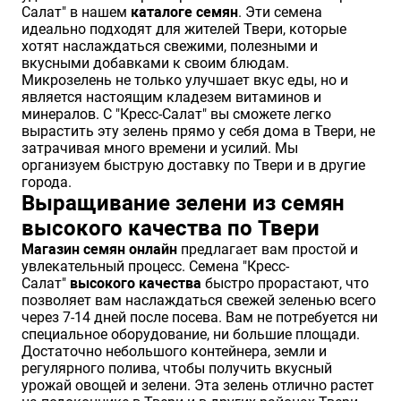
Салат" в нашем
каталоге семян
. Эти семена
Хризантемы саженцы
идеально подходят для жителей Твери, которые
хотят наслаждаться свежими, полезными и
вкусными добавками к своим блюдам.
Микрозелень не только улучшает вкус еды, но и
Зелень и пряные травы
является настоящим кладезем витаминов и
минералов. С "Кресс-Салат" вы сможете легко
вырастить эту зелень прямо у себя дома в Твери, не
затрачивая много времени и усилий. Мы
организуем быструю доставку по Твери и в другие
города.
Выращивание зелени из семян
высокого качества по Твери
Магазин семян онлайн
предлагает вам простой и
увлекательный процесс. Семена "Кресс-
Салат"
высокого качества
быстро прорастают, что
позволяет вам наслаждаться свежей зеленью всего
через 7-14 дней после посева. Вам не потребуется ни
специальное оборудование, ни большие площади.
Достаточно небольшого контейнера, земли и
регулярного полива, чтобы получить вкусный
урожай овощей и зелени. Эта зелень отлично растет