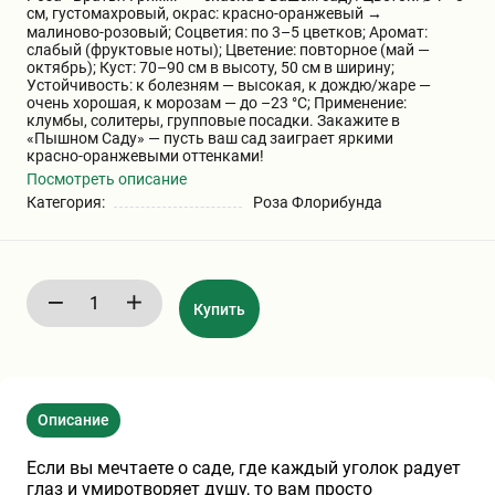
см, густомахровый, окрас: красно‑оранжевый →
Бирючина
Шарафуга
Экзотические растения
малиново‑розовый; Соцветия: по 3–5 цветков; Аромат:
слабый (фруктовые ноты); Цветение: повторное (май —
октябрь); Куст: 70–90 см в высоту, 50 см в ширину;
Устойчивость: к болезням — высокая, к дождю/жаре —
Плющ
Декоративные саженцы
очень хорошая, к морозам — до –23 °C; Применение:
клумбы, солитеры, групповые посадки. Закажите в
«Пышном Саду» — пусть ваш сад заиграет яркими
красно‑оранжевыми оттенками!
Овсяница
Комнатные растения
Посмотреть описание
Категория:
Роза Флорибунда
Кустарники
Хвойные саженцы
ПАМПАСНАЯ ТРАВА
Клематис
Купить
(КОРТАДЕРИЯ)
Кизильник саженец
Глициния
Описание
Олеандр саженцы
Гвоздика саженцы
Если вы мечтаете о саде, где каждый уголок радует
глаз и умиротворяет душу, то вам просто