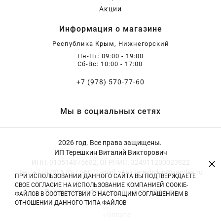
Акции
Информация о магазине
Республика Крым, Нижнегорский
Пн-Пт: 09:00 - 19:00
Сб-Вс: 10:00 - 17:00
+7 (978) 570-77-60
Мы в социальных сетях
2026 год. Все права защищены.
ИП Терешкин Виталий Викторович
×
ИНН: 910514875682, ОГРНИП: 324911200023822
Тел: +7 (978) 570-77-60 | E-mail: vitali.tereshckin@yandex.ru
ПРИ ИСПОЛЬЗОВАНИИ ДАННОГО САЙТА ВЫ ПОДТВЕРЖДАЕТЕ
СВОЕ СОГЛАСИЕ НА ИСПОЛЬЗОВАНИЕ КОМПАНИЕЙ COOKIE-
Политика конфиденциальности
|
Оферта
ФАЙЛОВ В СООТВЕТСТВИИ С НАСТОЯЩИМ СОГЛАШЕНИЕМ В
ОТНОШЕНИИ ДАННОГО ТИПА ФАЙЛОВ