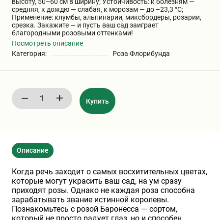
высоту, 50–60 см в ширину; Устойчивость: к болезням —
Бирючина
Шарафуга
Экзотические растения
средняя, к дождю — слабая, к морозам — до –23,3 °C;
Применение: клумбы, альпинарии, миксбордеры, розарии,
срезка. Закажите — и пусть ваш сад заиграет
благородными розовыми оттенками!
Плющ
Декоративные саженцы
Посмотреть описание
Категория:
Роза Флорибунда
Овсяница
Комнатные растения
Купить
Кустарники
Хвойные саженцы
ПАМПАСНАЯ ТРАВА
Клематис
(КОРТАДЕРИЯ)
Описание
Кизильник саженец
Глициния
Когда речь заходит о самых восхитительных цветах,
которые могут украсить ваш сад, на ум сразу
приходят розы. Однако не каждая роза способна
зарабатывать звание истинной королевы.
Олеандр саженцы
Гвоздика саженцы
Познакомьтесь с розой Баронесса — сортом,
который не просто радует глаз, но и способен