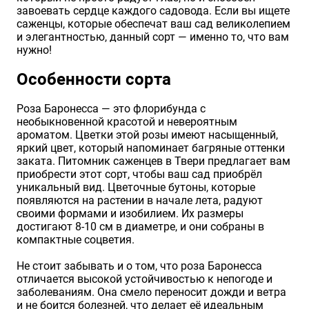
завоевать сердце каждого садовода. Если вы ищете
Хризантемы саженцы
саженцы, которые обеспечат ваш сад великолепием
и элегантностью, данный сорт — именно то, что вам
нужно!
Зелень и пряные травы
Особенности сорта
Роза Баронесса — это флорибунда с
необыкновенной красотой и невероятным
ароматом. Цветки этой розы имеют насыщенный,
яркий цвет, который напоминает багряные оттенки
заката. Питомник саженцев в Твери предлагает вам
приобрести этот сорт, чтобы ваш сад приобрёл
уникальный вид. Цветочные бутоны, которые
появляются на растении в начале лета, радуют
своими формами и изобилием. Их размеры
достигают 8-10 см в диаметре, и они собраны в
компактные соцветия.
Не стоит забывать и о том, что роза Баронесса
отличается высокой устойчивостью к непогоде и
заболеваниям. Она смело переносит дожди и ветра
и не боится болезней, что делает её идеальным