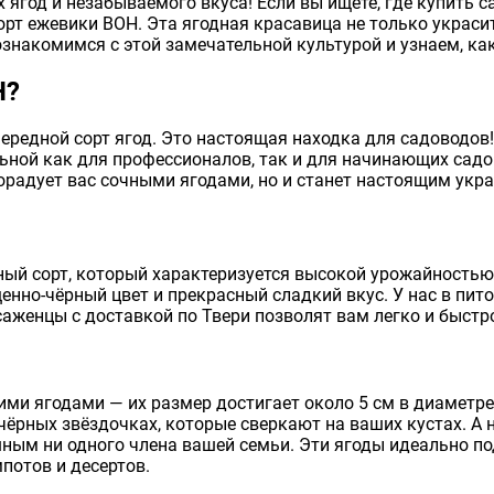
ягод и незабываемого вкуса! Если вы ищете, где купить с
орт ежевики ВОН. Эта ягодная красавица не только украси
знакомимся с этой замечательной культурой и узнаем, ка
Н?
чередной сорт ягод. Это настоящая находка для садоводо
ьной как для профессионалов, так и для начинающих садо
порадует вас сочными ягодами, но и станет настоящим укр
ый сорт, который характеризуется высокой урожайностью
енно-чёрный цвет и прекрасный сладкий вкус. У нас в пит
и саженцы с доставкой по Твери позволят вам легко и быстр
ми ягодами — их размер достигает около 5 см в диаметре
чёрных звёздочках, которые сверкают на ваших кустах. А 
шным ни одного члена вашей семьи. Эти ягоды идеально по
потов и десертов.