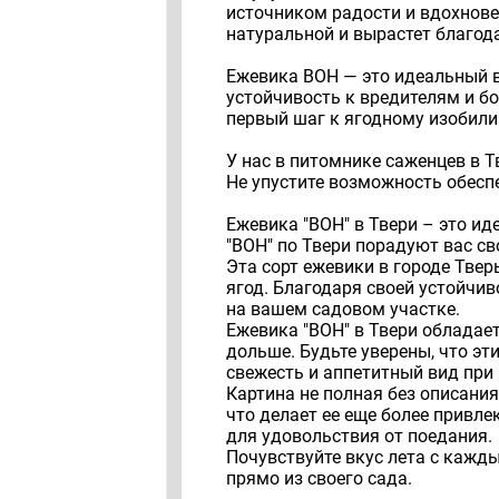
источником радости и вдохнове
натуральной и вырастет благод
Ежевика ВОН — это идеальный вы
устойчивость к вредителям и бо
первый шаг к ягодному изобили
У нас в питомнике саженцев в Т
Не упустите возможность обесп
Ежевика "ВОН" в Твери – это и
"ВОН" по Твери порадуют вас с
Эта сорт ежевики в городе Тве
ягод. Благодаря своей устойчи
на вашем садовом участке.
Ежевика "ВОН" в Твери обладае
дольше. Будьте уверены, что эт
свежесть и аппетитный вид при 
Картина не полная без описания
что делает ее еще более привл
для удовольствия от поедания.
Почувствуйте вкус лета с кажд
прямо из своего сада.