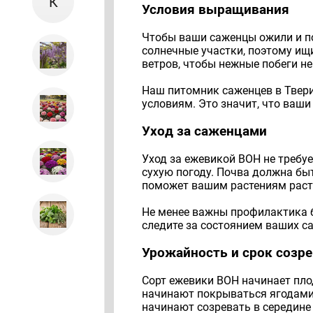
К
Условия выращивания
Чтобы ваши саженцы ожили и по
солнечные участки, поэтому ищ
ветров, чтобы нежные побеги не
Наш питомник саженцев в Твер
условиям. Это значит, что ваш
Уход за саженцами
Уход за ежевикой ВОН не требуе
сухую погоду. Почва должна бы
поможет вашим растениям раст
Не менее важны профилактика б
следите за состоянием ваших с
Урожайность и срок созр
Сорт ежевики ВОН начинает плод
начинают покрываться ягодами.
начинают созревать в середине