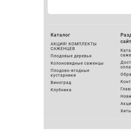
Каталог
Раз
сай
АКЦИЯ! КОМПЛЕКТЫ
САЖЕНЦЕВ
Ката
саже
Плодовые деревья
Дост
Колоновидные саженцы
опла
Плодово-ягодные
Обра
кустарники
Кон
Виноград
Глав
Клубника
Нов
Акц
Хит