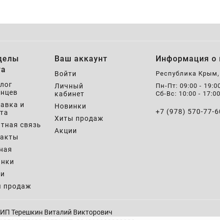
делы
Ваш аккаунт
Информация о 
та
Войти
Республика Крым
лог
Личный
Пн-Пт: 09:00 - 19:0
нцев
кабинет
Сб-Вс: 10:00 - 17:0
авка и
Новинки
+7 (978) 570-77-6
та
Хиты продаж
тная связь
Акции
такты
ная
инки
ии
ы продаж
ИП Терешкин Виталий Викторович