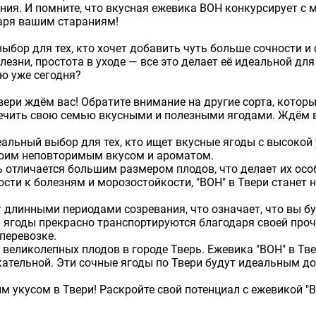
ния. И помните, что вкусная ежевика ВОН конкурсирует с 
аря вашим стараниям!
бор для тех, кто хочет добавить чуть больше сочности и 
лезни, простота в уходе — все это делает её идеальной дл
ю уже сегодня?
вери ждём вас! Обратите внимание на другие сорта, котор
ечить свою семью вкусными и полезными ягодами. Ждём в
деальный выбор для тех, кто ищет вкусные ягоды с высоко
воим неповторимым вкусом и ароматом.
рь отличается большим размером плодов, что делает их о
вости к болезням и морозостойкости, "ВОН" в Твери стане
т длинными периодами созревания, что означает, что вы 
и ягоды прекрасно транспортируются благодаря своей проч
перевозке.
 великолепных плодов в городе Тверь. Ежевика "ВОН" в Тв
екательной. Эти сочные ягоды по Твери будут идеальным д
ым укусом в Твери! Раскройте свой потенциал с ежевикой 