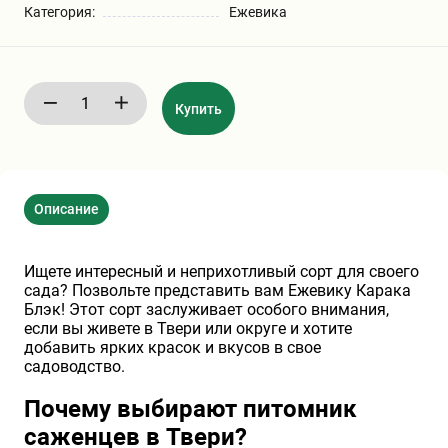
Категория:
Ежевика
Бирючина
Шарафуга
Экзотические растения
Плющ
Декоративные саженцы
Купить
Овсяница
Комнатные растения
Описание
Кустарники
Хвойные саженцы
Ищете интересный и неприхотливый сорт для своего
ПАМПАСНАЯ ТРАВА
Клематис
(КОРТАДЕРИЯ)
сада? Позвольте представить вам Ежевику Карака
Блэк! Этот сорт заслуживает особого внимания,
если вы живете в Твери или округе и хотите
Кизильник саженец
Глициния
добавить ярких красок и вкусов в свое
садоводство.
Почему выбирают питомник
Олеандр саженцы
Гвоздика саженцы
саженцев в Твери?