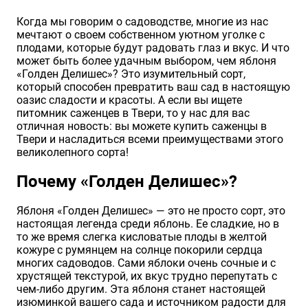
Хризантемы саженцы
Когда мы говорим о садоводстве, многие из нас
мечтают о своем собственном уютном уголке с
плодами, которые будут радовать глаз и вкус. И что
может быть более удачным выбором, чем яблоня
Зелень и пряные травы
«Голден Делишес»? Это изумительный сорт,
который способен превратить ваш сад в настоящую
оазис сладости и красоты. А если вы ищете
питомник саженцев в Твери, то у нас для вас
отличная новость: вы можете купить саженцы в
Твери и насладиться всеми преимуществами этого
великолепного сорта!
Почему «Голден Делишес»?
Яблоня «Голден Делишес» — это не просто сорт, это
настоящая легенда среди яблонь. Ее сладкие, но в
то же время слегка кисловатые плоды в желтой
кожуре с румянцем на солнце покорили сердца
многих садоводов. Сами яблоки очень сочные и с
хрустящей текстурой, их вкус трудно перепутать с
чем-либо другим. Эта яблоня станет настоящей
изюминкой вашего сада и источником радости для