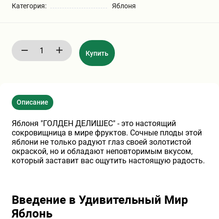
Категория:
Яблоня
Бирючина
Шарафуга
Экзотические растения
Плющ
Декоративные саженцы
Купить
Овсяница
Комнатные растения
Описание
Кустарники
Хвойные саженцы
Яблоня "ГОЛДЕН ДЕЛИШЕС" - это настоящий
сокровищница в мире фруктов. Сочные плоды этой
ПАМПАСНАЯ ТРАВА
Клематис
(КОРТАДЕРИЯ)
яблони не только радуют глаз своей золотистой
окраской, но и обладают неповторимым вкусом,
который заставит вас ощутить настоящую радость.
Кизильник саженец
Глициния
Введение в Удивительный Мир
Олеандр саженцы
Гвоздика саженцы
Яблонь